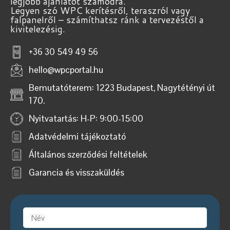
legjobb ajánlatot számodra.
Legyen szó WPC kerítésről, teraszról vagy
falpanelről – számíthatsz ránk a tervezéstől a
kivitelezésig.
+36 30 549 49 56
hello@wpcportal.hu
Bemutatóterem: 1223 Budapest, Nagytétényi út
170.
Nyitvatartás: H-P: 9:00-15:00
Adatvédelmi tájékoztató
Általános szerződési feltételek
Garancia és visszaküldés