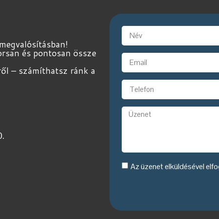
 megvalósításban!
yorsan és pontosan össze
ről – számíthatsz ránk a
0.
Az üzenet elküldésével el