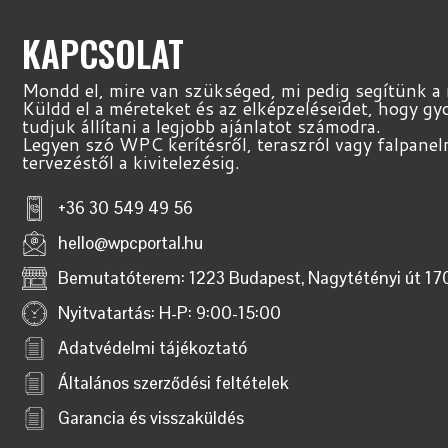
KAPCSOLAT
Mondd el, mire van szükséged, mi pedig segítünk a
Küldd el a méreteket és az elképzeléseidet, hogy g
tudjuk állítani a legjobb ajánlatot számodra.
Legyen szó WPC kerítésről, teraszról vagy falpanel
tervezéstől a kivitelezésig.
+36 30 549 49 56
hello@wpcportal.hu
Bemutatóterem: 1223 Budapest, Nagytétényi út 17
Nyitvatartás: H-P: 9:00-15:00
Adatvédelmi tájékoztató
Általános szerződési feltételek
Garancia és visszaküldés