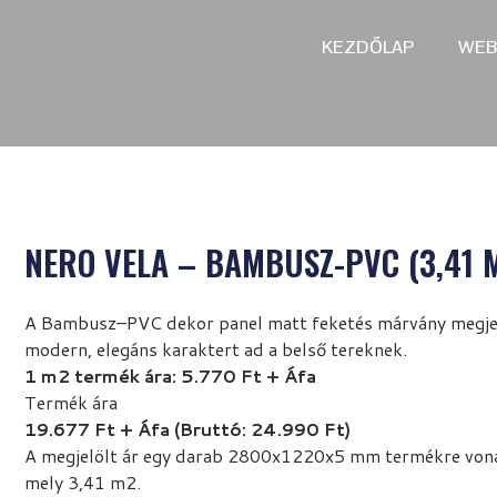
KEZDŐLAP
WEB
NERO VELA – BAMBUSZ-PVC (3,41 
A Bambusz–PVC dekor panel matt feketés márvány megje
modern, elegáns karaktert ad a belső tereknek.
1 m2 termék ára: 5.770 Ft + Áfa
Termék ára
19.677 Ft + Áfa (Bruttó: 24.990 Ft)
A megjelölt ár egy darab 2800x1220x5 mm termékre vona
mely 3,41 m2.