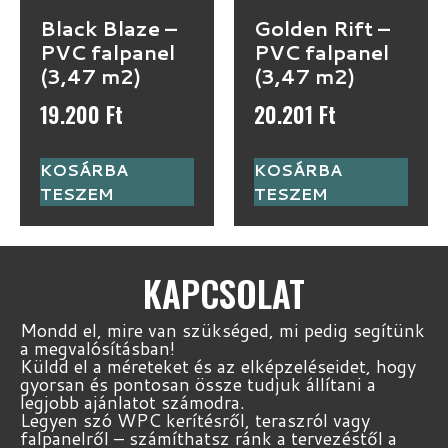
Black Blaze –
Golden Rift –
PVC falpanel
PVC falpanel
(3,47 m2)
(3,47 m2)
19.200
Ft
20.201
Ft
KOSÁRBA
KOSÁRBA
TESZEM
TESZEM
KAPCSOLAT
Mondd el, mire van szükséged, mi pedig segítünk
a megvalósításban!
Küldd el a méreteket és az elképzeléseidet, hogy
gyorsan és pontosan össze tudjuk állítani a
legjobb ajánlatot számodra.
Legyen szó WPC kerítésről, teraszról vagy
falpanelről – számíthatsz ránk a tervezéstől a