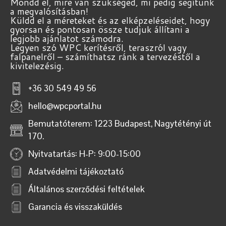
Mondd el, mire van szükséged, mi pedig segítünk
a megvalósításban!
Küldd el a méreteket és az elképzeléseidet, hogy
gyorsan és pontosan össze tudjuk állítani a
legjobb ajánlatot számodra.
Legyen szó WPC kerítésről, teraszról vagy
falpanelről – számíthatsz ránk a tervezéstől a
kivitelezésig.
+36 30 549 49 56
hello@wpcportal.hu
Bemutatóterem: 1223 Budapest, Nagytétényi út
170.
Nyitvatartás: H-P: 9:00-15:00
Adatvédelmi tájékoztató
Általános szerződési feltételek
Garancia és visszaküldés