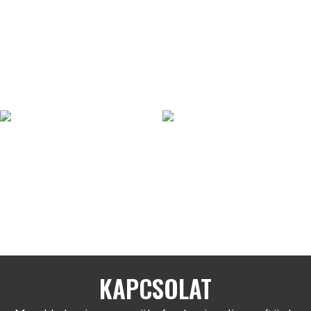
Raw Blend – PVC falpanel
Bambusz-PVC – RawSteel –
(3,47 m2)
RoseGold (3,41 m2)
19.200
Ft
24.990
Ft
Kosárba teszem
Kosárba teszem
Bambusz-PVC – RawSteel –
Golden Rift – PVC falpanel
Bronz (3,41 m2)
(3,47 m2)
24.990
Ft
20.201
Ft
Kosárba teszem
Kosárba teszem
KAPCSOLAT