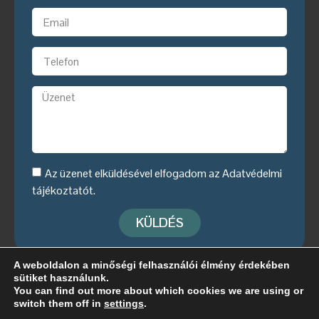
Az üzenet elküldésével elfogadom az
Adatvédelmi
tájékoztatót
.
KÜLDÉS
A weboldalon a minőségi felhasználói élmény érdekében
sütiket használunk.
You can find out more about which cookies we are using or
© 2026 WPC Portál
switch them off in
settings
.
webstudio22