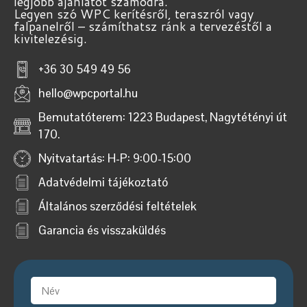
legjobb ajánlatot számodra.
Legyen szó WPC kerítésről, teraszról vagy
falpanelről – számíthatsz ránk a tervezéstől a
kivitelezésig.
+36 30 549 49 56
hello@wpcportal.hu
Bemutatóterem: 1223 Budapest, Nagytétényi út
170.
Nyitvatartás: H-P: 9:00-15:00
Adatvédelmi tájékoztató
Általános szerződési feltételek
Garancia és visszaküldés