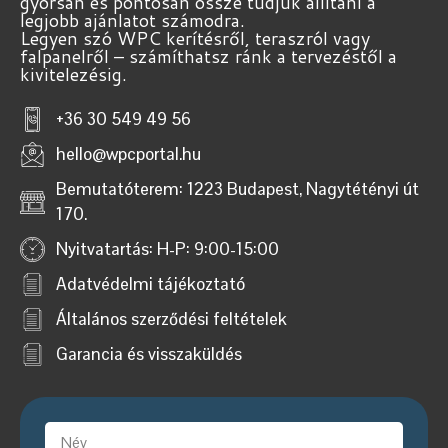
gyorsan és pontosan össze tudjuk állítani a
legjobb ajánlatot számodra.
Legyen szó WPC kerítésről, teraszról vagy
falpanelről – számíthatsz ránk a tervezéstől a
kivitelezésig.
+36 30 549 49 56
hello@wpcportal.hu
Bemutatóterem: 1223 Budapest, Nagytétényi út
170.
Nyitvatartás: H-P: 9:00-15:00
Adatvédelmi tájékoztató
Általános szerződési feltételek
Garancia és visszaküldés