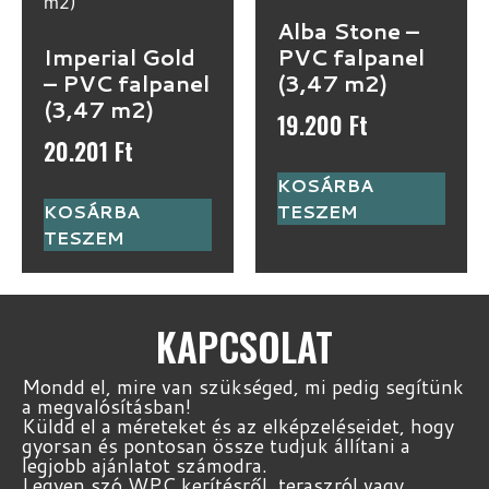
Alba Stone –
Imperial Gold
PVC falpanel
– PVC falpanel
(3,47 m2)
(3,47 m2)
19.200
Ft
20.201
Ft
KOSÁRBA
KOSÁRBA
TESZEM
TESZEM
KAPCSOLAT
Mondd el, mire van szükséged, mi pedig segítünk
a megvalósításban!
Küldd el a méreteket és az elképzeléseidet, hogy
gyorsan és pontosan össze tudjuk állítani a
legjobb ajánlatot számodra.
Legyen szó WPC kerítésről, teraszról vagy