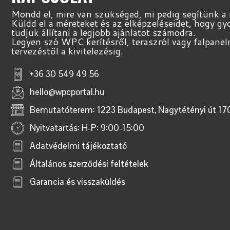
Mondd el, mire van szükséged, mi pedig segítünk a
Küldd el a méreteket és az elképzeléseidet, hogy g
tudjuk állítani a legjobb ajánlatot számodra.
Legyen szó WPC kerítésről, teraszról vagy falpanel
tervezéstől a kivitelezésig.
+36 30 549 49 56
hello@wpcportal.hu
Bemutatóterem: 1223 Budapest, Nagytétényi út 17
Nyitvatartás: H-P: 9:00-15:00
Adatvédelmi tájékoztató
Általános szerződési feltételek
Garancia és visszaküldés