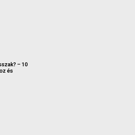
sszak? – 10
hoz és