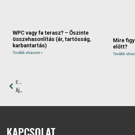
WPC vagy fa terasz? – Őszinte
összehasonlítás (ár, tartósság,
Mire fig
karbantartás)
előtt?
Tovább olvasom »
Tovább olva
ELŐZŐ
Ajánlatkérés
KAPCSOLAT