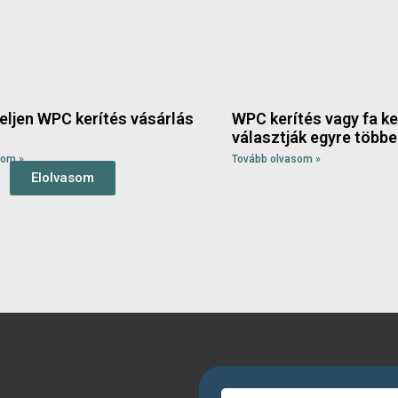
yeljen WPC kerítés vásárlás
WPC kerítés vagy fa ke
választják egyre többe
som »
Tovább olvasom »
Elolvasom