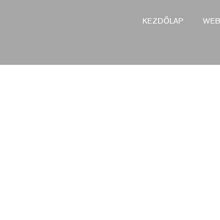
KEZDŐLAP
WEB
KÖSZÖNJÜK, HOGY F
VELÜNK A KAPCSOLA