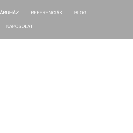
ÁRUHÁZ
REFERENCIÁK
BLOG
KAPCSOLAT
ELVETTED
TOT