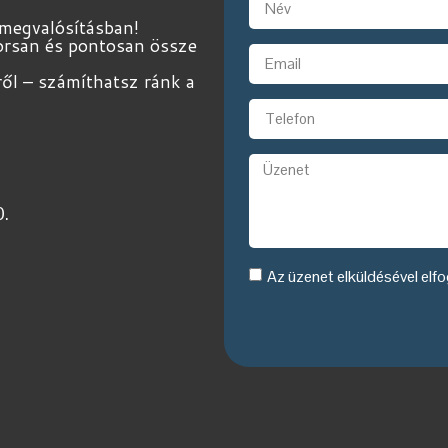
 megvalósításban!
yorsan és pontosan össze
ről – számíthatsz ránk a
0.
Az üzenet elküldésével el