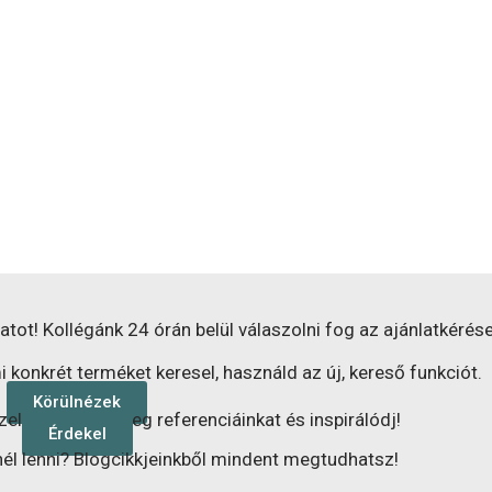
atot! Kollégánk 24 órán belül válaszolni fog az ajánlatkérés
 konkrét terméket keresel, használd az új, kereső funkciót.
Körülnézek
elésed, nézd meg referenciáinkat és inspirálódj!
Érdekel
él lenni? Blogcikkjeinkből mindent megtudhatsz!