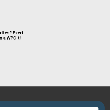
rítés? Ezért
n a WPC-t!