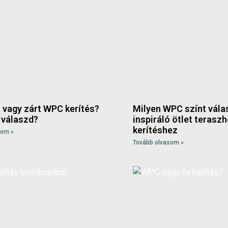
vagy zárt WPC kerítés?
Milyen WPC színt vála
 válaszd?
inspiráló ötlet terasz
kerítéshez
som »
Tovább olvasom »