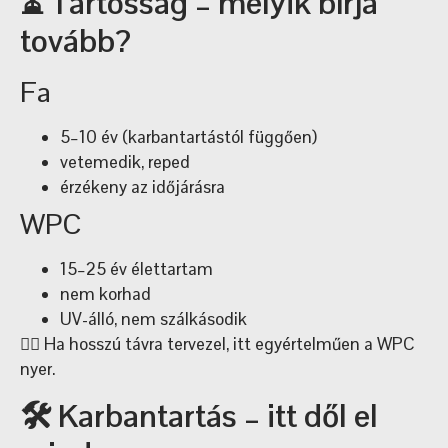
⏳ Tartósság – melyik bírja
tovább?
Fa
5–10 év (karbantartástól függően)
vetemedik, reped
érzékeny az időjárásra
WPC
15–25 év élettartam
nem korhad
UV-álló, nem szálkásodik
👉🏼 Ha hosszú távra tervezel, itt egyértelműen a WPC
nyer.
🛠️ Karbantartás – itt dől el