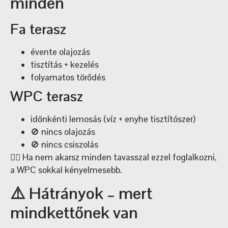
minden
Fa terasz
évente olajozás
tisztítás + kezelés
folyamatos törődés
WPC terasz
időnkénti lemosás (víz + enyhe tisztítószer)
🚫 nincs olajozás
🚫 nincs csiszolás
👉🏼 Ha nem akarsz minden tavasszal ezzel foglalkozni,
a WPC sokkal kényelmesebb.
⚠️ Hátrányok – mert
mindkettőnek van