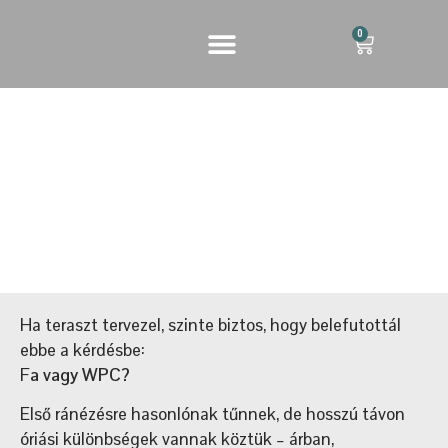
0
WPC VAGY FA TERASZ? – ŐSZINTE
ÖSSZEHASONLÍTÁS (ÁR,
TARTÓSSÁG, KARBANTARTÁS)
Ha teraszt tervezel, szinte biztos, hogy belefutottál
ebbe a kérdésbe:
F
a vagy WPC?
Első ránézésre hasonlónak tűnnek, de hosszú távon
óriási különbségek vannak köztük – árban,