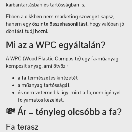
karbantartásban és tartósságban is.
Ebben a cikkben nem marketing szöveget kapsz,
hanem egy
őszinte összehasonlítást
, hogy valóban jó
döntést tudj hozni.
Mi az a WPC egyáltalán?
A WPC (Wood Plastic Composite) egy fa-műanyag
kompozit anyag, ami ötvözi:
a fa természetes kinézetét
a műanyag tartósságát
és nem vetemedik úgy, mint a fa, nem igényel
folyamatos kezelést.
💸 Ár – tényleg olcsóbb a fa?
Fa terasz