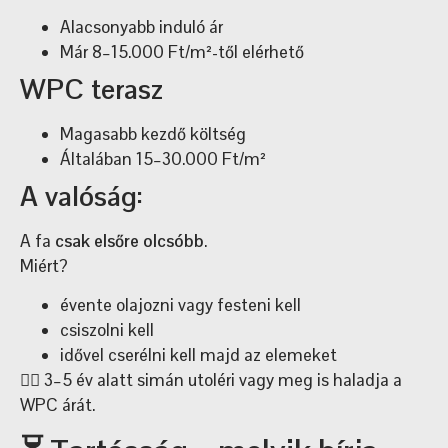
Alacsonyabb induló ár
Már 8–15.000 Ft/m²-től elérhető
WPC terasz
Magasabb kezdő költség
Általában 15–30.000 Ft/m²
A valóság:
A fa
csak elsőre olcsóbb
.
Miért?
évente olajozni vagy festeni kell
csiszolni kell
idővel cserélni kell majd az elemeket
👉🏼 3–5 év alatt simán utoléri vagy meg is haladja a
WPC árát.