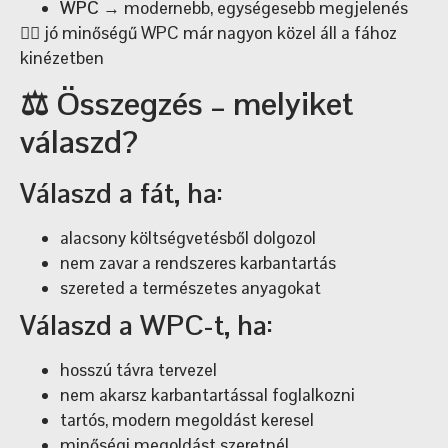
WPC
→ modernebb, egységesebb megjelenés
👉🏼 jó minőségű WPC már nagyon közel áll a fához
kinézetben
⚖️ Összegzés – melyiket
válaszd?
Válaszd a fát, ha:
alacsony költségvetésből dolgozol
nem zavar a rendszeres karbantartás
szereted a természetes anyagokat
Válaszd a WPC-t, ha:
hosszú távra tervezel
nem akarsz karbantartással foglalkozni
tartós, modern megoldást keresel
minőségi megoldást szeretnél